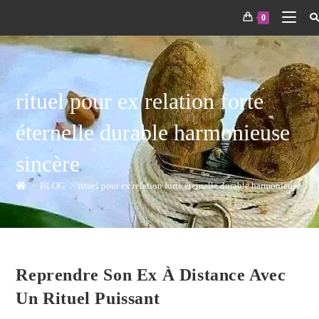
0
rituel pour ex relation forte
éternelle durable harmonieuse
sincère
>
BLOG
>
rituel pour ex relation forte éternelle durable harmonieuse sinc
Reprendre Son Ex À Distance Avec
Un Rituel Puissant