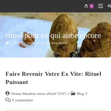
0
rituel pour ex qui aime encore
>
BLOG
>
rituel pour ex qui aime encore
Faire Revenir Votre Ex Vite: Rituel
Puissant
Sérieux Marabout retour affectif TOVI
Blog
0 commentaire