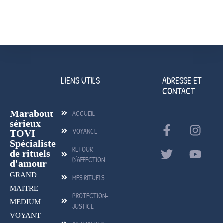
LIENS UTILS
ADRESSE ET
CONTACT
Marabout
ACCUEIL
sérieux
VOYANCE
TOVI
Spécialiste
RETOUR
de rituels
D'AFFECTION
d'amour
GRAND
MES RITUELS
MAITRE
PROTECTION-
MEDIUM
JUSTICE
VOYANT