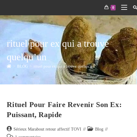
0
rituel pour ex qui a trouve
quelqu’un
>
BLOG
>
rituel pour ex qui a trouve quelqu’un
Rituel Pour Faire Revenir Son Ex:
Puissant, Rapide
Sérieux Marabout retour affectif TOVI
Blog