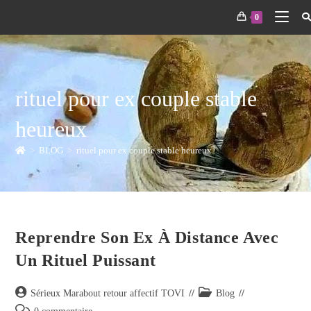
0
rituel pour ex couple stable
heureux
>
BLOG
>
rituel pour ex couple stable heureux
Reprendre Son Ex À Distance Avec
Un Rituel Puissant
Sérieux Marabout retour affectif TOVI
Blog