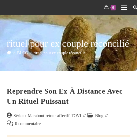
0
rituel pour ex couple réconcilié
>
BLOG
>
rituel pour ex couple réconcilié
Reprendre Son Ex À Distance Avec
Un Rituel Puissant
Sérieux Marabout retour affectif TOVI
Blog
0 commentaire