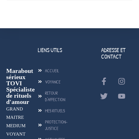
LIENS UTILS
ADRESSE ET
CONTACT
Marabout
ACCUEIL
sérieux
VOYANCE
TOVI
Spécialiste
RETOUR
de rituels
D'AFFECTION
d'amour
GRAND
MES RITUELS
MAITRE
PROTECTION-
MEDIUM
JUSTICE
VOYANT