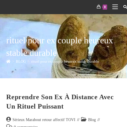
0
rituel pour ex couple heureux
stable durable
>
BLOG
>
rituel pour ex couple heureux stable durable
Reprendre Son Ex À Distance Avec
Un Rituel Puissant
Sérieux Marabout retour affectif TOVI
Blog