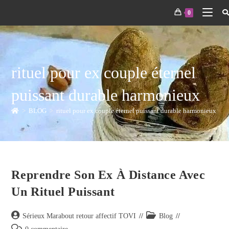
0
rituel pour ex couple éternel
puissant durable harmonieux
>
BLOG
>
rituel pour ex couple éternel puissant durable harmonieux
Reprendre Son Ex À Distance Avec
Un Rituel Puissant
Sérieux Marabout retour affectif TOVI
Blog