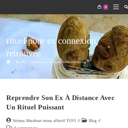
0
rituel pour ex connexion
retrouvée
>
BLOG
>
rituel pour ex connexion retrouvée
Reprendre Son Ex À Distance Avec
Un Rituel Puissant
Sérieux Marabout retour affectif TOVI
Blog