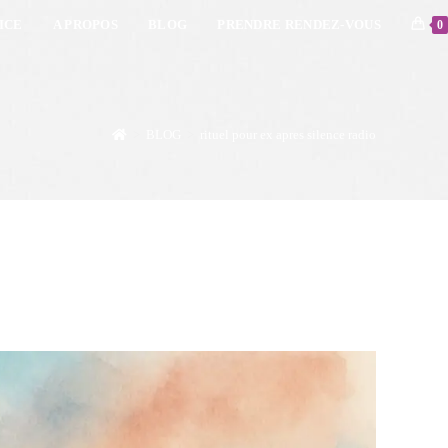
ICE
A PROPOS
BLOG
PRENDRE RENDEZ-VOUS
0
>
BLOG
>
rituel pour ex apres silence radio