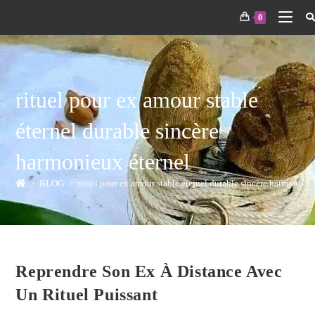
0
rituel pour ex amour stable
éternel durable sincère
harmonieux éternel
>
BLOG
>
rituel pour ex amour stable éternel durable sincère harmonieux
Reprendre Son Ex À Distance Avec
Un Rituel Puissant