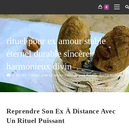
0
rituel pour ex amour stable
éternel durable sincère
harmonieux divin
>
BLOG
>
rituel pour ex amour stable éternel durable sincère harmonieux
Reprendre Son Ex À Distance Avec
Un Rituel Puissant