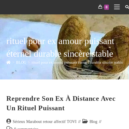
0
rituel pour ex amour puissant
éternel durable sincère stable
>
BLOG
>
rituel pour ex amour puissant éternel durable sincère stable
Reprendre Son Ex À Distance Avec
Un Rituel Puissant
Sérieux Marabout retour affectif TOVI
Blog