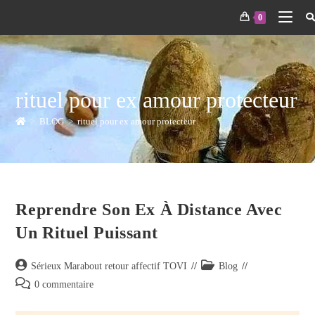
0
rituel pour ex amour protecteur
>
BLOG
>
rituel pour ex amour protecteur
Reprendre Son Ex À Distance Avec
Un Rituel Puissant
Sérieux Marabout retour affectif TOVI
Blog
0 commentaire