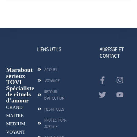
LIENS UTILS
ADRESSE ET
CONTACT
Marabout
ACCUEIL
sérieux
VOYANCE
TOVI
Spécialiste
RETOUR
de rituels
D'AFFECTION
d'amour
GRAND
MES RITUELS
MAITRE
PROTECTION-
MEDIUM
JUSTICE
VOYANT