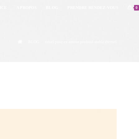
ICE
A PROPOS
BLOG
PRENDRE RENDEZ-VOUS
0
>
BLOG
>
rituel pour ex amour profond stable éternel