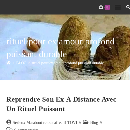
0
rituel pour ex amour profond
puissant durable
>
BLOG
>
rituel pour ex amour profond puissant durable
Reprendre Son Ex À Distance Avec
Un Rituel Puissant
Sérieux Marabout retour affectif TOVI
Blog