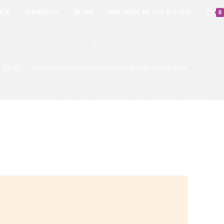
ICE
A PROPOS
BLOG
PRENDRE RENDEZ-VOUS
0
BLOG
>
rituel pour ex amour profond éternel durable sincère stable