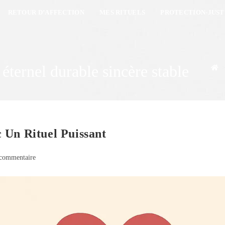
RETOUR D’AFFECTION
MES RITUELS
PROTECTION-JUST
éternel durable sincère stable
>
 Un Rituel Puissant
commentaire