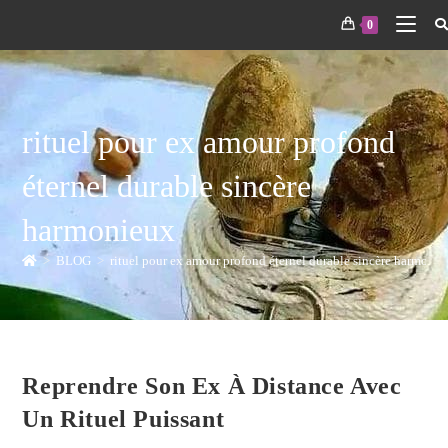
0
rituel pour ex amour profond
éternel durable sincère
harmonieux
>
BLOG
>
rituel pour ex amour profond éternel durable sincère harmoni
Reprendre Son Ex À Distance Avec
Un Rituel Puissant