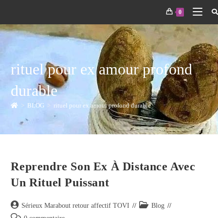
0
rituel pour ex amour profond
durable
>
BLOG
>
rituel pour ex amour profond durable
Reprendre Son Ex À Distance Avec
Un Rituel Puissant
Sérieux Marabout retour affectif TOVI
Blog