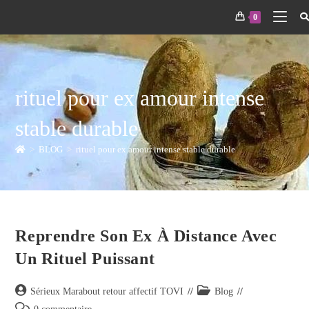
0
rituel pour ex amour intense
stable durable
>
BLOG
>
rituel pour ex amour intense stable durable
Reprendre Son Ex À Distance Avec
Un Rituel Puissant
Sérieux Marabout retour affectif TOVI
Blog