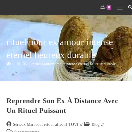
0
rituel pour ex amour intense
éternel heureux durable
>
BLOG
>
rituel pour ex amour intense éternel heureux durable
Reprendre Son Ex À Distance Avec
Un Rituel Puissant
Sérieux Marabout retour affectif TOVI
Blog