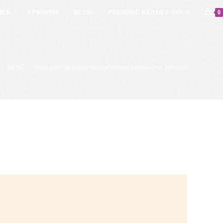
ICE
A PROPOS
BLOG
PRENDRE RENDEZ-VOUS
0
>
BLOG
>
rituel pour ex amour intense éternel harmonieux puissant