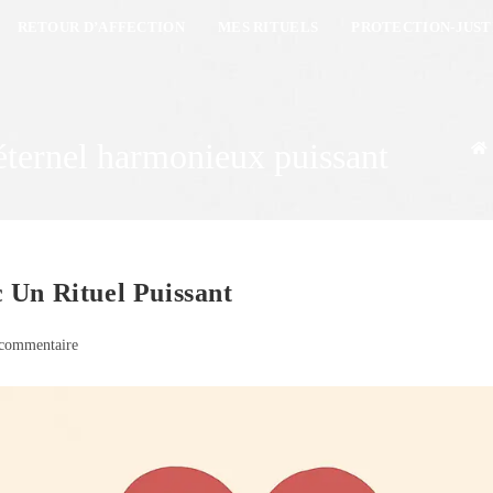
RETOUR D’AFFECTION
MES RITUELS
PROTECTION-JUST
 éternel harmonieux puissant
 Un Rituel Puissant
commentaire