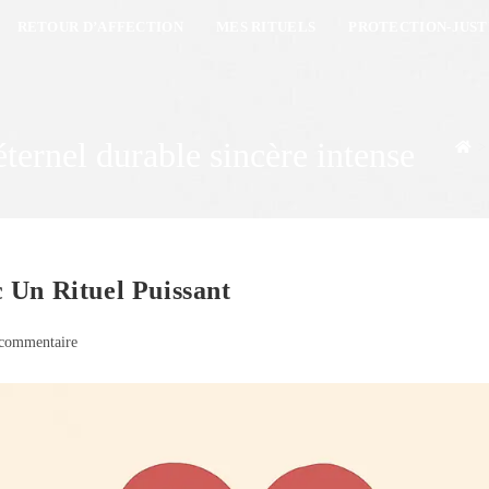
RETOUR D’AFFECTION
MES RITUELS
PROTECTION-JUST
éternel durable sincère intense
>
 Un Rituel Puissant
commentaire