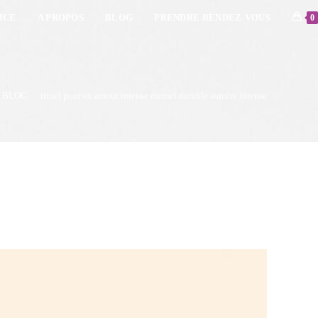
ICE
A PROPOS
BLOG
PRENDRE RENDEZ-VOUS
0
BLOG
>
rituel pour ex amour intense éternel durable sincère intense