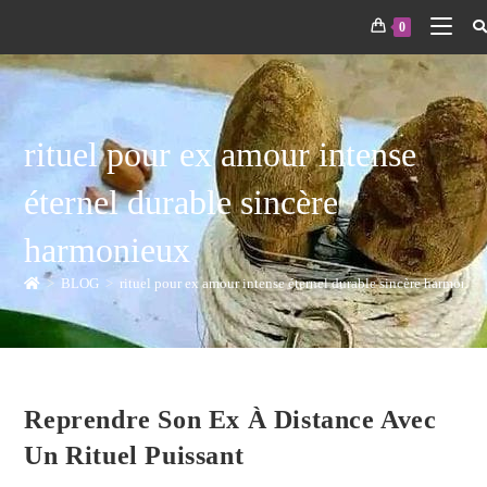
0
rituel pour ex amour intense
éternel durable sincère
harmonieux
>
BLOG
>
rituel pour ex amour intense éternel durable sincère harmonie
Reprendre Son Ex À Distance Avec
Un Rituel Puissant