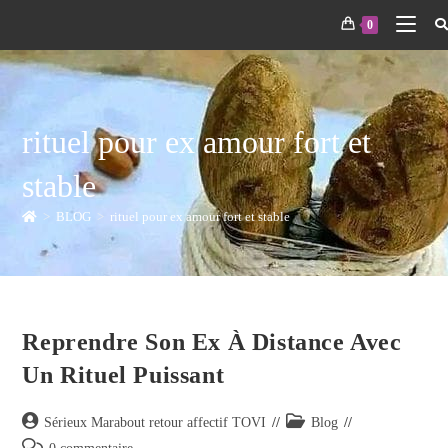
0
rituel pour ex amour fort et
stable
>
BLOG
>
rituel pour ex amour fort et stable
Reprendre Son Ex À Distance Avec
Un Rituel Puissant
Sérieux Marabout retour affectif TOVI
Blog