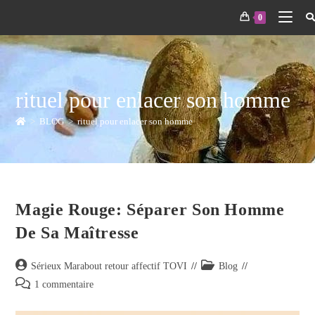
0
rituel pour enlacer son homme
>
BLOG
>
rituel pour enlacer son homme
Magie Rouge: Séparer Son Homme
De Sa Maîtresse
Sérieux Marabout retour affectif TOVI
Blog
1 commentaire