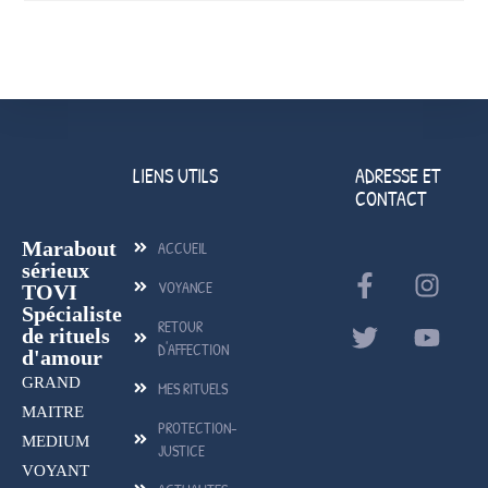
LIENS UTILS
ADRESSE ET
CONTACT
Marabout
ACCUEIL
sérieux
VOYANCE
TOVI
Spécialiste
RETOUR
de rituels
D'AFFECTION
d'amour
GRAND
MES RITUELS
MAITRE
PROTECTION-
MEDIUM
JUSTICE
VOYANT