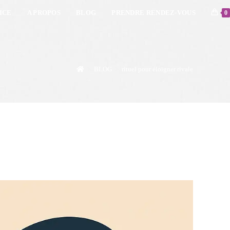
ICE
A PROPOS
BLOG
PRENDRE RENDEZ-VOUS
0
>
BLOG
>
rituel pour éloigner rivale