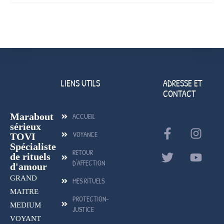
LIENS UTILS
ADRESSE ET
CONTACT
Marabout
ACCUEIL
sérieux
VOYANCE
TOVI
Spécialiste
RETOUR
de rituels
D'AFFECTION
d'amour
GRAND
MES RITUELS
MAITRE
PROTECTION-
MEDIUM
JUSTICE
VOYANT