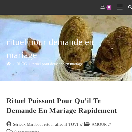
0
rituel pour demande en
mariage
>
BLOG
>
rituel pour demande en mariage
Rituel Puissant Pour Qu’il Te
Demande En Mariage Rapidement
Sérieux Marabout retour affectif TOVI
AMOUR