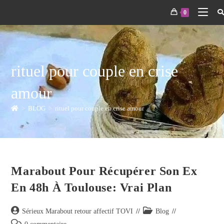
0
rituel pour couple en crise
amour
>
BLOG
>
rituel pour couple en crise amour
Marabout Pour Récupérer Son Ex
En 48h À Toulouse: Vrai Plan
Sérieux Marabout retour affectif TOVI
Blog