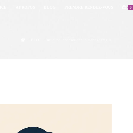
ICE
A PROPOS
BLOG
PRENDRE RENDEZ-VOUS
0
>
BLOG
>
rituel pour consolider un mariage fragile