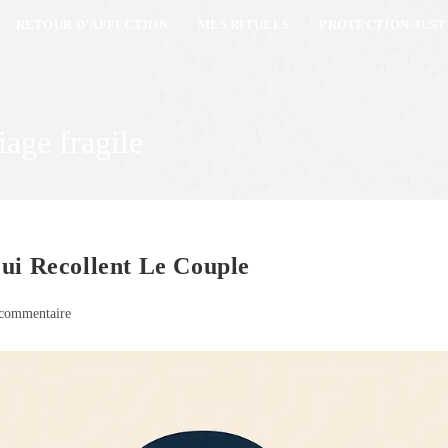
RETOUR D’AFFECTION
MES RITUELS
PROTECTION-JUST
iage fragile
ui Recollent Le Couple
commentaire