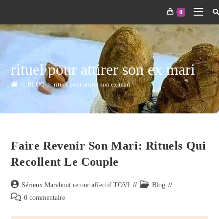
0
rituel pour attirer son ex mari
>
BLOG
>
rituel pour attirer son ex mari
Faire Revenir Son Mari: Rituels Qui
Recollent Le Couple
Sérieux Marabout retour affectif TOVI
Blog
0 commentaire