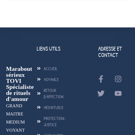
LIENS UTILS
ADRESSE ET
CONTACT
Marabout
ACCUEIL
sérieux
VOYANCE
TOVI
Spécialiste
RETOUR
de rituels
D'AFFECTION
d'amour
GRAND
MES RITUELS
MAITRE
PROTECTION-
MEDIUM
JUSTICE
VOYANT