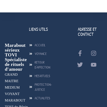
LIENS UTILS
ADRESSE ET
CONTACT
Marabout
ACCUEIL
sérieux
VOYANCE
TOVI
Spécialiste
RETOUR
de rituels
D'AFFECTION
d'amour
GRAND
MES RITUELS
MAITRE
PROTECTION-
MEDIUM
JUSTICE
VOYANT
ACTUALITES
MARABOUT
TOVI du Bénin