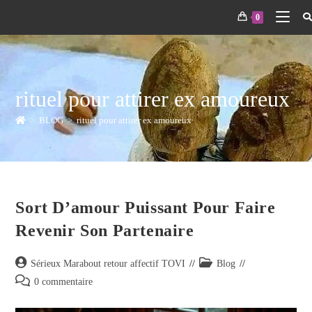
0
rituel pour attirer ex amoureux
>
BLOG
>
rituel pour attirer ex amoureux
Sort D’amour Puissant Pour Faire
Revenir Son Partenaire
Sérieux Marabout retour affectif TOVI
Blog
0 commentaire