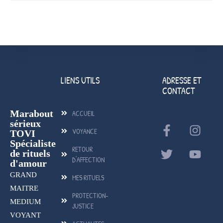
LIENS UTILS
ADRESSE ET
CONTACT
Marabout
ACCUEIL
sérieux
VOYANCE
TOVI
Spécialiste
RETOUR
de rituels
D'AFFECTION
d'amour
GRAND
MES RITUELS
MAITRE
PROTECTION-
MEDIUM
JUSTICE
VOYANT