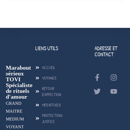
LIENS UTILS
ADRESSE ET
CONTACT
Marabout
ACCUEIL
sérieux
VOYANCE
TOVI
Spécialiste
RETOUR
de rituels
D'AFFECTION
d'amour
GRAND
MES RITUELS
MAITRE
PROTECTION-
MEDIUM
JUSTICE
VOYANT