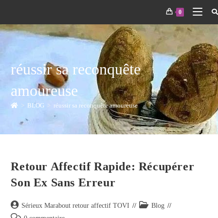
0
réussir sa reconquête
amoureuse
>
BLOG
>
réussir sa reconquête amoureuse
Retour Affectif Rapide: Récupérer
Son Ex Sans Erreur
Sérieux Marabout retour affectif TOVI
Blog