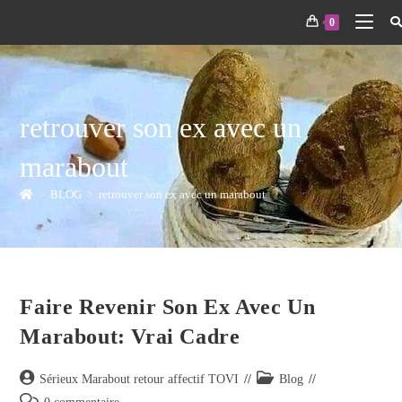
0
retrouver son ex avec un
marabout
>
BLOG
>
retrouver son ex avec un marabout
Faire Revenir Son Ex Avec Un
Marabout: Vrai Cadre
Sérieux Marabout retour affectif TOVI
Blog