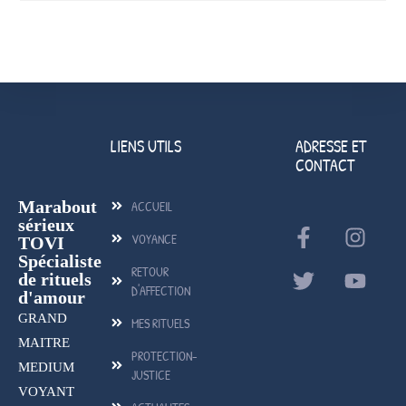
LIENS UTILS
ADRESSE ET
CONTACT
Marabout
ACCUEIL
sérieux
VOYANCE
TOVI
Spécialiste
RETOUR
de rituels
D'AFFECTION
d'amour
GRAND
MES RITUELS
MAITRE
PROTECTION-
MEDIUM
JUSTICE
VOYANT