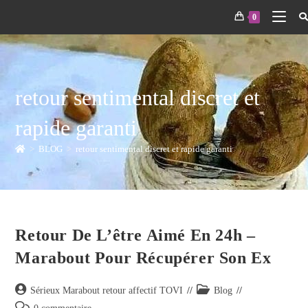
0
retour sentimental discret et
rapide garanti
>
BLOG
>
retour sentimental discret et rapide garanti
Retour De L’être Aimé En 24h –
Marabout Pour Récupérer Son Ex
Sérieux Marabout retour affectif TOVI
Blog