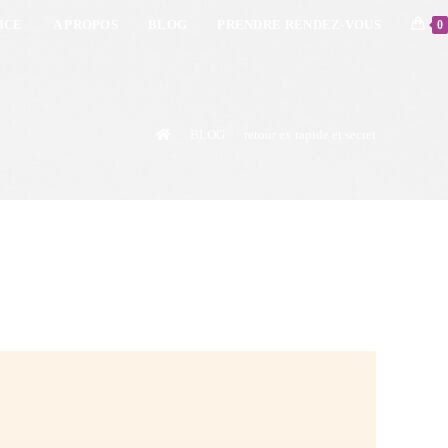
ICE
A PROPOS
BLOG
PRENDRE RENDEZ-VOUS
0
>
BLOG
>
retour ex rapide et secret