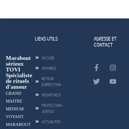
LIENS UTILS
ADRESSE ET
CONTACT
Marabout
ACCUEIL
sérieux
VOYANCE
TOVI
Spécialiste
RETOUR
de rituels
D'AFFECTION
d'amour
GRAND
MES RITUELS
MAITRE
PROTECTION-
MEDIUM
JUSTICE
VOYANT
ACTUALITES
MARABOUT