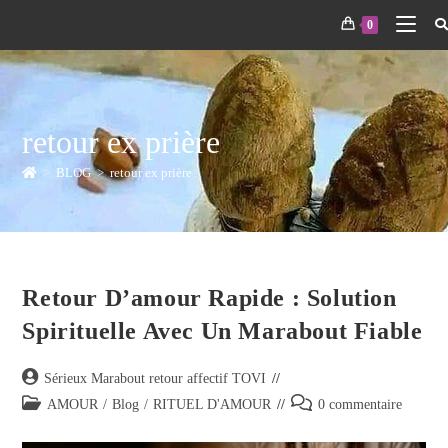
0
retour ex prière
>
BLOG
>
retour ex prière
Retour D’amour Rapide : Solution
Spirituelle Avec Un Marabout Fiable
Sérieux Marabout retour affectif TOVI
AMOUR
/
Blog
/
RITUEL D'AMOUR
0 commentaire