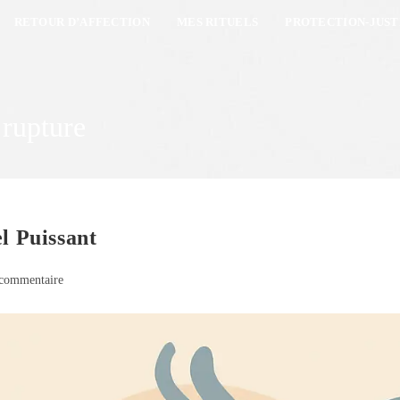
RETOUR D’AFFECTION
MES RITUELS
PROTECTION-JUST
 rupture
l Puissant
commentaire