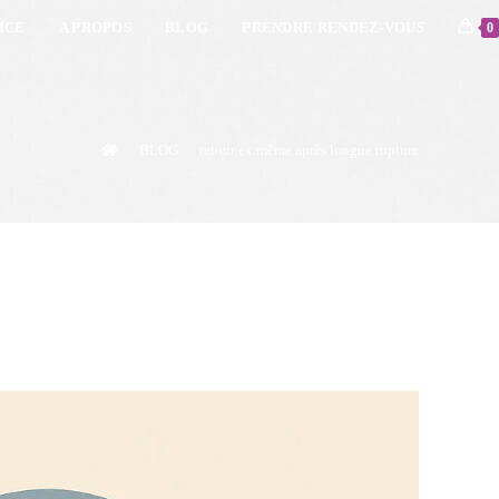
ICE
A PROPOS
BLOG
PRENDRE RENDEZ-VOUS
0
>
BLOG
>
retour ex même après longue rupture