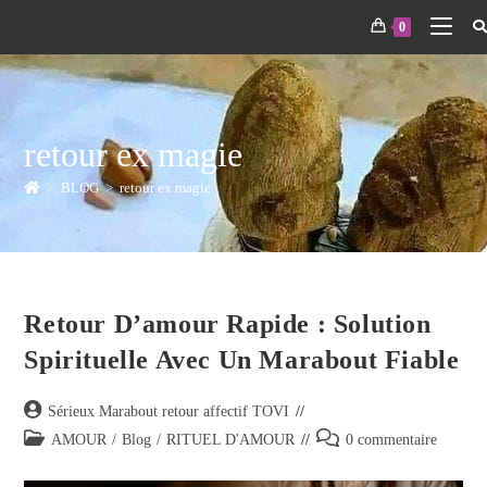
0
retour ex magie
>
BLOG
>
retour ex magie
Retour D’amour Rapide : Solution
Spirituelle Avec Un Marabout Fiable
Sérieux Marabout retour affectif TOVI
AMOUR
/
Blog
/
RITUEL D'AMOUR
0 commentaire