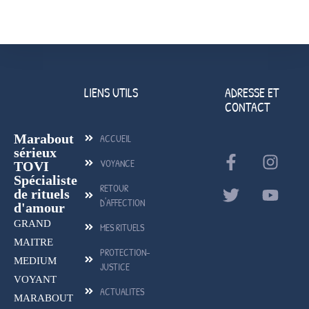
LIENS UTILS
ADRESSE ET
CONTACT
Marabout
ACCUEIL
sérieux
VOYANCE
TOVI
Spécialiste
RETOUR
de rituels
D'AFFECTION
d'amour
GRAND
MES RITUELS
MAITRE
PROTECTION-
MEDIUM
JUSTICE
VOYANT
ACTUALITES
MARABOUT