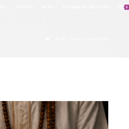
ICE
A PROPOS
BLOG
PRENDRE RENDEZ-VOUS
0
>
BLOG
>
retour ex efficace rapide