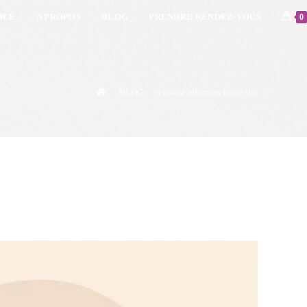
ICE
A PROPOS
BLOG
PRENDRE RENDEZ-VOUS
0
>
BLOG
>
retour d’affection immédiat