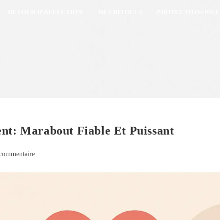
RETOUR D’AFFECTION
MES RITUELS
PROTECTION-JUST
ent: Marabout Fiable Et Puissant
commentaire