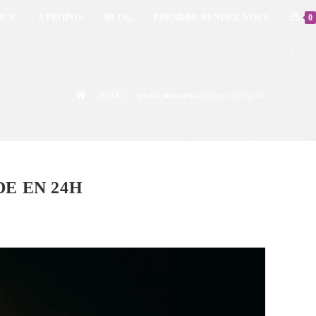
ICE
A PROPOS
BLOG
PRENDRE RENDEZ-VOUS
0
>
BLOG
>
retour amoureux sérieux et rapide
DE EN 24H