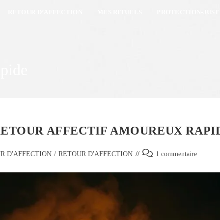
RETOUR D’AFFECTION
MES RITUELS
PROTECTION-JUST
apide
AI RETOUR AFFECTIF AMOUREUX RAPI
R D'AFFECTION
/
RETOUR D'AFFECTION
1 commentaire