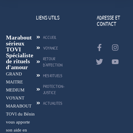
LIENS UTILS
ADRESSE ET
CONTACT
Marabout
ACCUEIL
sérieux
VOYANCE
TOVI
Spécialiste
RETOUR
de rituels
D'AFFECTION
d'amour
GRAND
MES RITUELS
MAITRE
PROTECTION-
MEDIUM
JUSTICE
VOYANT
ACTUALITES
MARABOUT
TOVI du Bénin
vous apporte
son aide en