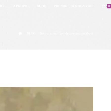
ICE
A PROPOS
BLOG
PRENDRE RENDEZ-VOUS
0
>
BLOG
>
Retour affectif rapide avec un marabout