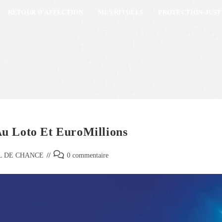
RETOUR D’AFFECTION
MES RITUELS
PROTECTION-JUST
u Loto Et EuroMillions
L DE CHANCE
0 commentaire