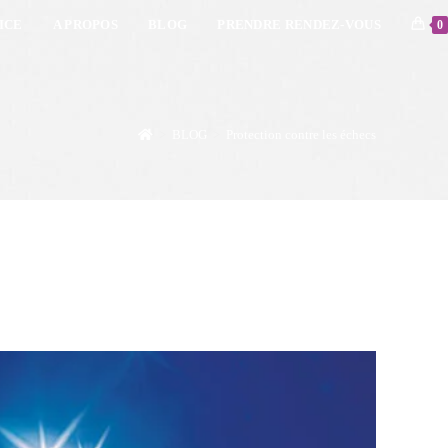
ICE
A PROPOS
BLOG
PRENDRE RENDEZ-VOUS
0
>
BLOG
>
Protection contre les échecs