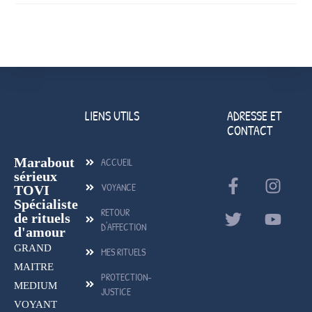
LIENS UTILS
ADRESSE ET
CONTACT
Marabout
ACCUEIL
sérieux
VOYANCE
TOVI
Spécialiste
RETOUR
de rituels
D'AFFECTION
d'amour
GRAND
MES RITUELS
MAITRE
PROTECTION-
MEDIUM
JUSTICE
VOYANT