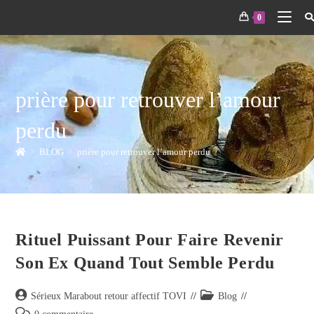
0
prière pour retrouver l’amour
perdu
>
BLOG
>
prière pour retrouver l’amour perdu
Rituel Puissant Pour Faire Revenir
Son Ex Quand Tout Semble Perdu
Sérieux Marabout retour affectif TOVI
Blog