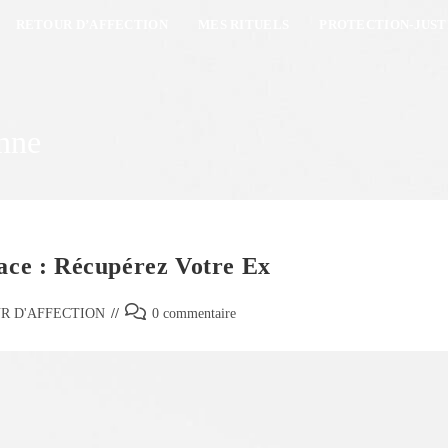
RETOUR D’AFFECTION
MES RITUELS
PROTECTION-JUST
enne
cace : Récupérez Votre Ex
R D'AFFECTION
0 commentaire