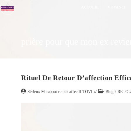
ACCUEIL
VOYANCE
prière pour que mon ex revi
Rituel De Retour D’affection Effi
Sérieux Marabout retour affectif TOVI
Blog
/
RETOU