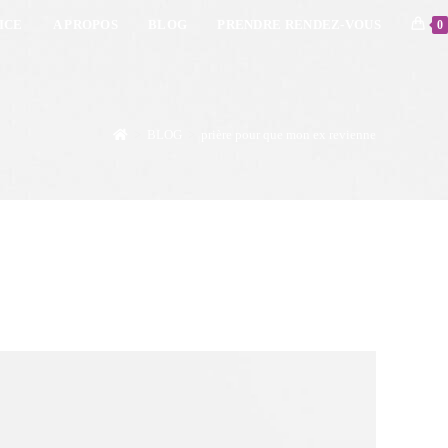
ICE
A PROPOS
BLOG
PRENDRE RENDEZ-VOUS
0
>
BLOG
>
prière pour que mon ex revienne