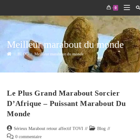
0
Meilleur marabout du monde
>
BLOG
>
Meilleur marabout du monde
Le Plus Grand Marabout Sorcier
D’Afrique – Puissant Marabout Du
Monde
Sérieux Marabout retour affectif TOVI
Blog
0 commentaire