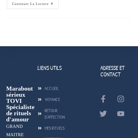
Continuer La Lecture
LIENS UTILS
ADRESSE ET
CONTACT
Marabout
ACCUEIL
sérieux
VOYANCE
TOVI
Spécialiste
RETOUR
de rituels
D'AFFECTION
d'amour
GRAND
MES RITUELS
MAITRE