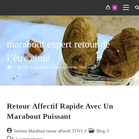
0
marabout expert retour de
l’être aimé
>
BLOG
>
marabout expert retour de l’être aimé
Retour Affectif Rapide Avec Un
Marabout Puissant
Sérieux Marabout retour affectif TOVI
Blog